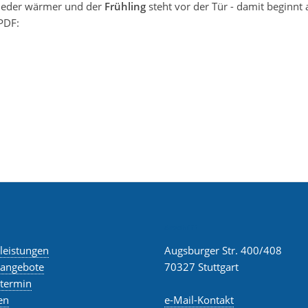
wieder wärmer und der
Frühling
steht vor der Tür - damit beginnt
PDF:
Anschrift
eleistungen
Augsburger Str. 400/408
eangebote
70327 Stuttgart
etermin
en
e-Mail-Kontakt