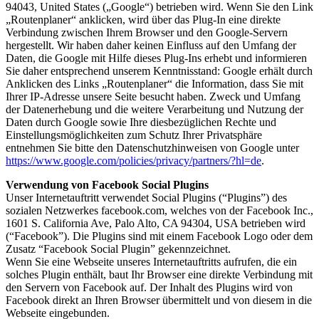
94043, United States („Google“) betrieben wird. Wenn Sie den Link
„Routenplaner“ anklicken, wird über das Plug-In eine direkte
Verbindung zwischen Ihrem Browser und den Google-Servern
hergestellt. Wir haben daher keinen Einfluss auf den Umfang der
Daten, die Google mit Hilfe dieses Plug-Ins erhebt und informieren
Sie daher entsprechend unserem Kenntnisstand: Google erhält durch
Anklicken des Links „Routenplaner“ die Information, dass Sie mit
Ihrer IP-Adresse unsere Seite besucht haben. Zweck und Umfang
der Datenerhebung und die weitere Verarbeitung und Nutzung der
Daten durch Google sowie Ihre diesbezüglichen Rechte und
Einstellungsmöglichkeiten zum Schutz Ihrer Privatsphäre
entnehmen Sie bitte den Datenschutzhinweisen von Google unter
https://www.google.com/policies/privacy/partners/?hl=de
.
Verwendung von Facebook Social Plugins
Unser Internetauftritt verwendet Social Plugins (“Plugins”) des
sozialen Netzwerkes facebook.com, welches von der Facebook Inc.,
1601 S. California Ave, Palo Alto, CA 94304, USA betrieben wird
(“Facebook”). Die Plugins sind mit einem Facebook Logo oder dem
Zusatz “Facebook Social Plugin” gekennzeichnet.
Wenn Sie eine Webseite unseres Internetauftritts aufrufen, die ein
solches Plugin enthält, baut Ihr Browser eine direkte Verbindung mit
den Servern von Facebook auf. Der Inhalt des Plugins wird von
Facebook direkt an Ihren Browser übermittelt und von diesem in die
Webseite eingebunden.