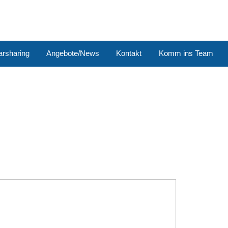
arsharing
Angebote/News
Kontakt
Komm ins Team