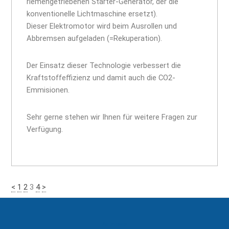
riemengetriebenen Starter-Generator, der die
konventionelle Lichtmaschine ersetzt).
Dieser Elektromotor wird beim Ausrollen und
Abbremsen aufgeladen (=Rekuperation).
Der Einsatz dieser Technologie verbessert die
Kraftstoffeffizienz und damit auch die CO2-
Emmisionen.
Sehr gerne stehen wir Ihnen für weitere Fragen zur
Verfügung.
<
1
2
3
4
>
Autohaus